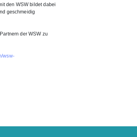
it den WSW bildet dabei
 und geschmeidig
n Partnern der WSW zu
en/wsw-