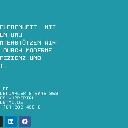
elegenheit. Mit
en und
nterstützen wir
 durch moderne
fizienz und
t.
.de
lendahler Straße 353
09 Wuppertal
o@tal.de
 (0) 202 495-0