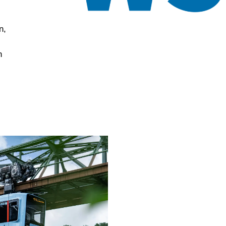
n,
l
h